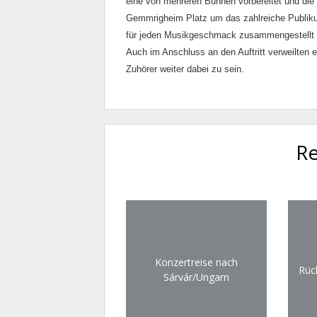
eine von mehreren Bühnen vorbereitet und di
Gemmrigheim Platz um das zahlreiche Publikum
für jeden Musikgeschmack zusammengestellt un
Auch im Anschluss an den Auftritt verweilten
Zuhörer weiter dabei zu sein.
Re
Konzertreise nach
Rüc
Sárvár/Ungarn