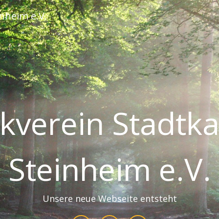
nheim e.V.
kverein Stadtka
Steinheim e.V.
Unsere neue Webseite entsteht